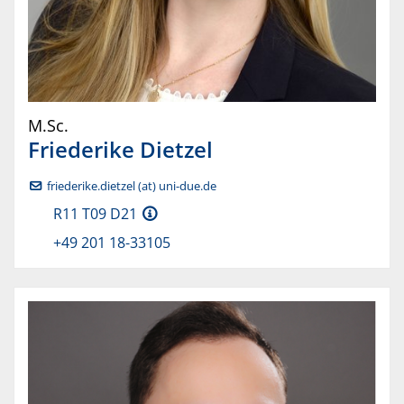
M.Sc.
Friederike
Dietzel
friederike.dietzel (at) uni-due.de
R11 T09 D21
+49 201 18-33105