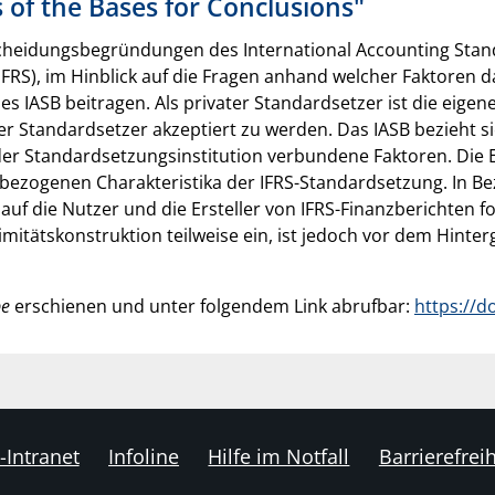
 of the Bases for Conclusions"
tscheidungsbegründungen des International Accounting Stan
(IFRS), im Hinblick auf die Fragen anhand welcher Faktoren
s IASB beitragen. Als privater Standardsetzer ist die eigen
 Standardsetzer akzeptiert zu werden. Das IASB bezieht sic
 der Standardsetzungsinstitution verbundene Faktoren. Die
bezogenen Charakteristika der IFRS-Standardsetzung. In Bez
 auf die Nutzer und die Ersteller von IFRS-Finanzberichten 
imitätskonstruktion teilweise ein, ist jedoch vor dem Hint
pe
erschienen und unter folgendem Link abrufbar:
https://d
-Intranet
Infoline
Hilfe im Notfall
Barrierefreih